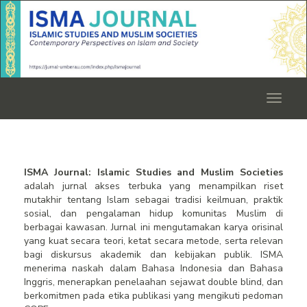
Quick
jump
to
page
content
Main
Navigation
Toggle
Main
navigat
Content
Sidebar
ISMA Journal: Islamic Studies and Muslim Societies
adalah jurnal akses terbuka yang menampilkan riset
mutakhir tentang Islam sebagai tradisi keilmuan, praktik
sosial, dan pengalaman hidup komunitas Muslim di
berbagai kawasan. Jurnal ini mengutamakan karya orisinal
yang kuat secara teori, ketat secara metode, serta relevan
bagi diskursus akademik dan kebijakan publik. ISMA
menerima naskah dalam Bahasa Indonesia dan Bahasa
Inggris, menerapkan penelaahan sejawat double blind, dan
berkomitmen pada etika publikasi yang mengikuti pedoman